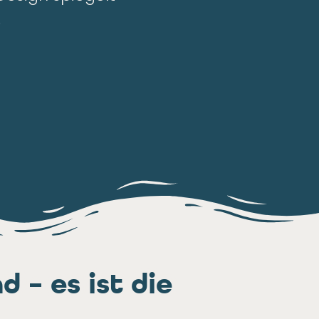
.
 – es ist die