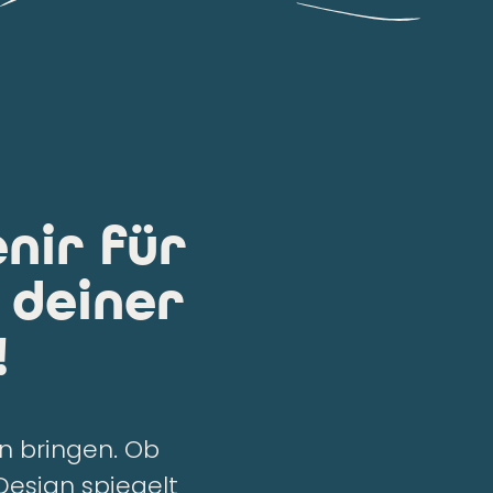
nir für
n deiner
!
en bringen. Ob
Design spiegelt