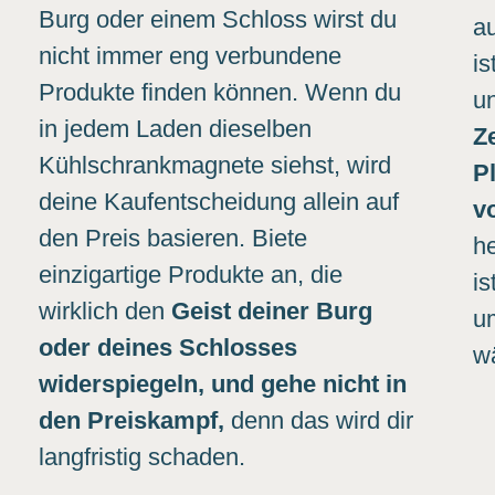
Burg oder einem Schloss wirst du
au
nicht immer eng verbundene
i
Produkte finden können. Wenn du
u
in jedem Laden dieselben
Z
Kühlschrankmagnete siehst, wird
P
deine Kaufentscheidung allein auf
v
den Preis basieren. Biete
h
einzigartige Produkte an, die
is
wirklich den
Geist deiner Burg
u
oder deines Schlosses
wä
widerspiegeln, und gehe nicht in
den Preiskampf,
denn das wird dir
langfristig schaden.