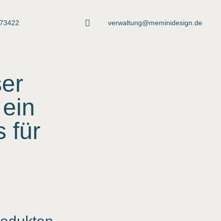
373422
verwaltung@meminidesign.de
er
ein
 für