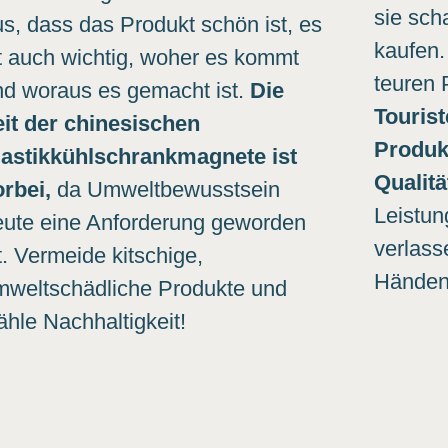
sie sch
s, dass das Produkt schön ist, es
kaufen.
st auch wichtig, woher es kommt
teuren 
nd woraus es gemacht ist.
Die
Tourist
eit der chinesischen
Produk
lastikkühlschrankmagnete ist
Qualitä
orbei,
da Umweltbewusstsein
Leistun
eute eine Anforderung geworden
verlass
t. Vermeide kitschige,
Händen
mweltschädliche Produkte und
hle Nachhaltigkeit!