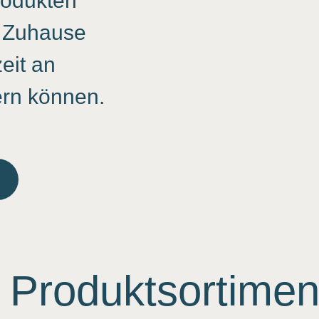
Produkten
hr Zuhause
zeit an
ern können.
 Produktsortimen