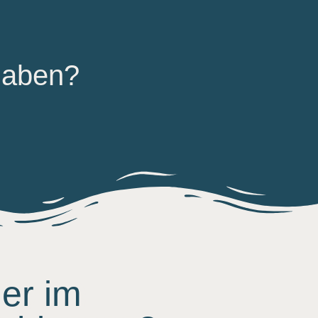
 haben?
er im